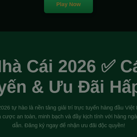
Play Now
hà Cái 2026 ✅ 
yến & Ưu Đãi Hấ
26 tự hào là nền tảng giải trí trực tuyến hàng đầu Vi
á cược an toàn, minh bạch và đầy kịch tính với hàng ngà
dẫn. Đăng ký ngay để nhận ưu đãi độc quyền!