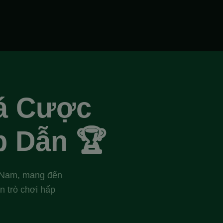
Cá Cược
p Dẫn 🏆
ệt Nam, mang đến
n trò chơi hấp