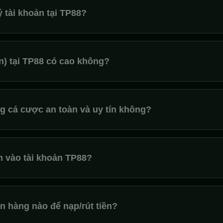
 tài khoản tại TP88?
ền) tại TP88 có cao không?
ng cá cược an toàn và uy tín không?
n vào tài khoản TP88?
 hàng nào để nạp/rút tiền?