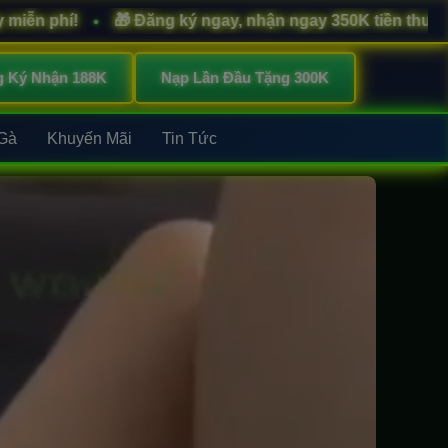
🎁 Đăng ký ngay, nhận ngay 350K tiền thưởng! 🔥 Ưu đãi có h
 Ký Nhận 188K
Nạp Lần Đầu Tặng 300K
Gà
Khuyến Mãi
Tin Tức