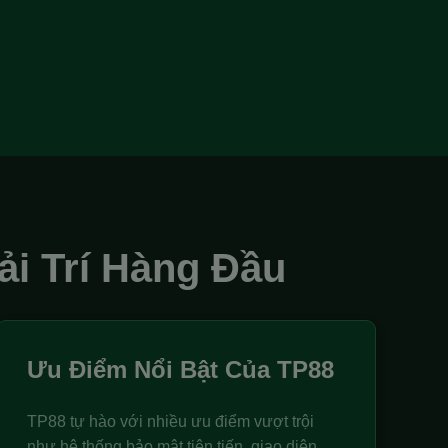
ải Trí Hàng Đầu
Ưu Điểm Nổi Bật Của TP88
TP88 tự hào với nhiều ưu điểm vượt trội
như hệ thống bảo mật tiên tiến, giao diện