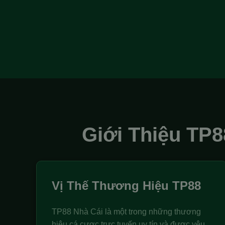
Giới Thiệu TP8
Vị Thế Thương Hiệu TP88
TP88 Nhà Cái là một trong những thương
hiệu cá cược trực tuyến uy tín và được yêu