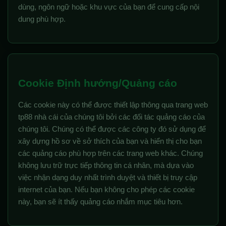
dùng, ngôn ngữ hoặc khu vực của bạn để cung cấp nội
dung phù hợp.
Cookie Định hướng/Quảng cáo
Các cookie này có thể được thiết lập thông qua trang web
tp88 nhà cái của chúng tôi bởi các đối tác quảng cáo của
chúng tôi. Chúng có thể được các công ty đó sử dụng để
xây dựng hồ sơ về sở thích của bạn và hiển thị cho bạn
các quảng cáo phù hợp trên các trang web khác. Chúng
không lưu trữ trực tiếp thông tin cá nhân, mà dựa vào
việc nhận dạng duy nhất trình duyệt và thiết bị truy cập
internet của bạn. Nếu bạn không cho phép các cookie
này, bạn sẽ ít thấy quảng cáo nhắm mục tiêu hơn.