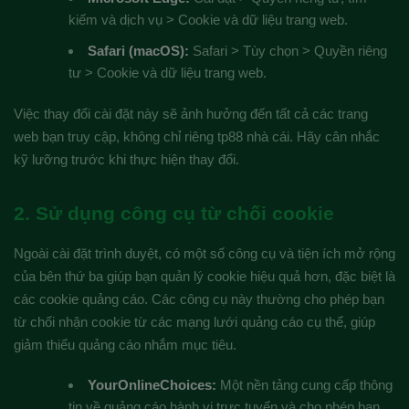
kiếm và dịch vụ > Cookie và dữ liệu trang web.
Safari (macOS):
Safari > Tùy chọn > Quyền riêng
tư > Cookie và dữ liệu trang web.
Việc thay đổi cài đặt này sẽ ảnh hưởng đến tất cả các trang
web bạn truy cập, không chỉ riêng tp88 nhà cái. Hãy cân nhắc
kỹ lưỡng trước khi thực hiện thay đổi.
2. Sử dụng công cụ từ chối cookie
Ngoài cài đặt trình duyệt, có một số công cụ và tiện ích mở rộng
của bên thứ ba giúp bạn quản lý cookie hiệu quả hơn, đặc biệt là
các cookie quảng cáo. Các công cụ này thường cho phép bạn
từ chối nhận cookie từ các mạng lưới quảng cáo cụ thể, giúp
giảm thiểu quảng cáo nhắm mục tiêu.
YourOnlineChoices:
Một nền tảng cung cấp thông
tin về quảng cáo hành vi trực tuyến và cho phép bạn