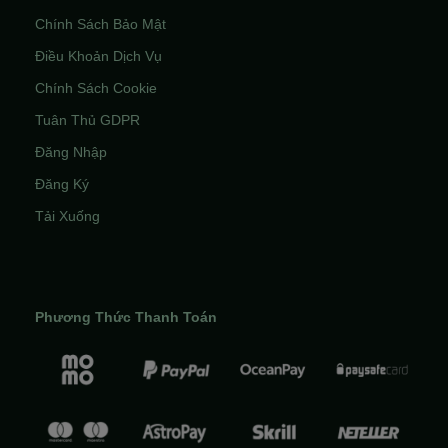
Chính Sách Bảo Mật
Điều Khoản Dịch Vụ
Chính Sách Cookie
Tuân Thủ GDPR
Đăng Nhập
Đăng Ký
Tải Xuống
Phương Thức Thanh Toán