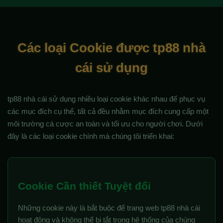
Các loại Cookie được tp88 nhà
cái sử dụng
tp88 nhà cái sử dụng nhiều loại cookie khác nhau để phục vụ
các mục đích cụ thể, tất cả đều nhằm mục đích cung cấp một
môi trường cá cược an toàn và tối ưu cho người chơi. Dưới
đây là các loại cookie chính mà chúng tôi triển khai:
Cookie Cần thiết Tuyệt đối
Những cookie này là bắt buộc để trang web tp88 nhà cái
hoạt động và không thể bị tắt trong hệ thống của chúng