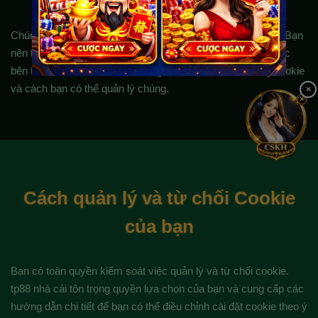
hoặc tương tác với các widget xã hội.
Chúng tôi không kiểm soát các cookie của bên thứ ba này. Bạn
nên tham khảo chính sách quyền riêng tư và cookie của các
bên thứ ba đó để biết thêm thông tin về cách họ sử dụng cookie
và cách bạn có thể quản lý chúng.
×
Cách quản lý và từ chối Cookie
của bạn
Bạn có toàn quyền kiểm soát việc quản lý và từ chối cookie.
tp88 nhà cái tôn trọng quyền lựa chọn của bạn và cung cấp các
hướng dẫn chi tiết để bạn có thể điều chỉnh cài đặt cookie theo ý