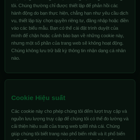
tôi. Chúng thường chỉ được thiết lập để phản hồi các
hành động do bạn thực hiện, chẳng hạn như yêu cầu dịch
vụ, thiết lập tùy chọn quyền riêng tư, đăng nhập hoặc điền
vào các biểu mẫu. Bạn có thể cài đặt trình duyệt của
mình để chặn hoặc cảnh báo bạn về những cookie này,
nhưng một số phần của trang web sẽ không hoạt động.
Chúng không lưu trữ bất kỳ thông tin nhận dạng cá nhân
nào.
Cookie Hiệu suất
Các cookie này cho phép chúng tôi đếm lượt truy cập và
nguồn lưu lượng truy cập để chúng tôi có thể đo lường và
cải thiện hiệu suất của trang web tp88 nhà cái. Chúng
giúp chúng tôi biết trang nào phổ biến nhất và ít phổ biến