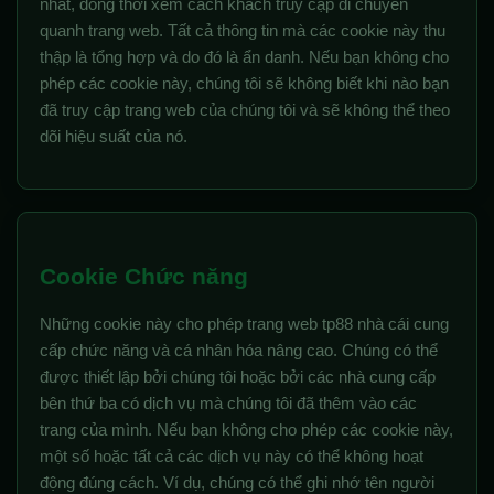
nhất, đồng thời xem cách khách truy cập di chuyển
quanh trang web. Tất cả thông tin mà các cookie này thu
thập là tổng hợp và do đó là ẩn danh. Nếu bạn không cho
phép các cookie này, chúng tôi sẽ không biết khi nào bạn
đã truy cập trang web của chúng tôi và sẽ không thể theo
dõi hiệu suất của nó.
Cookie Chức năng
Những cookie này cho phép trang web tp88 nhà cái cung
cấp chức năng và cá nhân hóa nâng cao. Chúng có thể
được thiết lập bởi chúng tôi hoặc bởi các nhà cung cấp
bên thứ ba có dịch vụ mà chúng tôi đã thêm vào các
trang của mình. Nếu bạn không cho phép các cookie này,
một số hoặc tất cả các dịch vụ này có thể không hoạt
động đúng cách. Ví dụ, chúng có thể ghi nhớ tên người