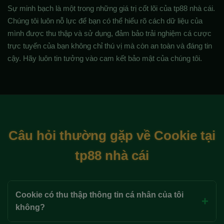
Sự minh bạch là một trong những giá trị cốt lõi của tp88 nhà cái.
Chúng tôi luôn nỗ lực để bạn có thể hiểu rõ cách dữ liệu của
mình được thu thập và sử dụng, đảm bảo trải nghiệm cá cược
trực tuyến của bạn không chỉ thú vị mà còn an toàn và đáng tin
cậy. Hãy luôn tin tưởng vào cam kết bảo mật của chúng tôi.
Câu hỏi thường gặp về Cookie tại
tp88 nhà cái
Cookie có thu thập thông tin cá nhân của tôi
+
không?