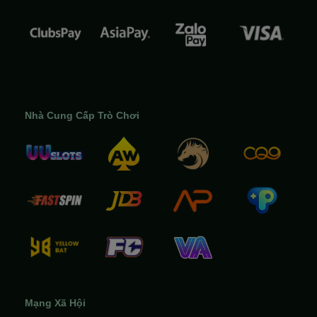
Nhà Cung Cấp Trò Chơi
Mạng Xã Hội