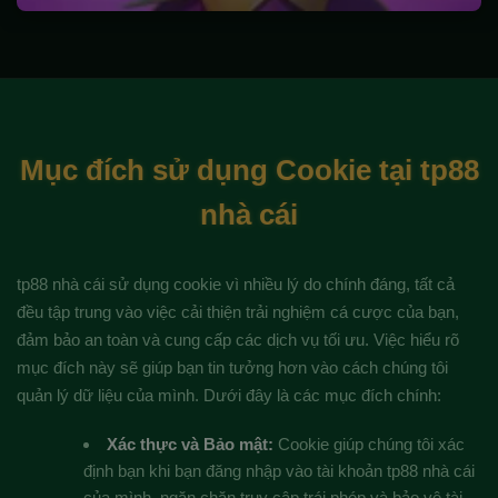
Mục đích sử dụng Cookie tại tp88
nhà cái
tp88 nhà cái sử dụng cookie vì nhiều lý do chính đáng, tất cả
đều tập trung vào việc cải thiện trải nghiệm cá cược của bạn,
đảm bảo an toàn và cung cấp các dịch vụ tối ưu. Việc hiểu rõ
mục đích này sẽ giúp bạn tin tưởng hơn vào cách chúng tôi
quản lý dữ liệu của mình. Dưới đây là các mục đích chính:
Xác thực và Bảo mật:
Cookie giúp chúng tôi xác
định bạn khi bạn đăng nhập vào tài khoản tp88 nhà cái
của mình, ngăn chặn truy cập trái phép và bảo vệ tài