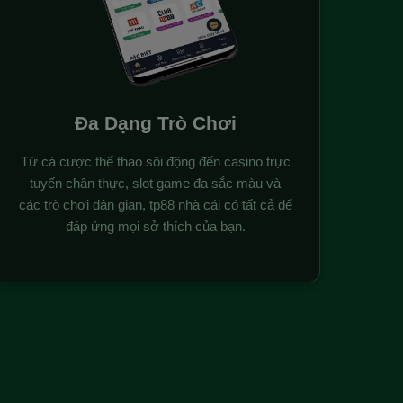
Đa Dạng Trò Chơi
Từ cá cược thể thao sôi động đến casino trực
tuyến chân thực, slot game đa sắc màu và
các trò chơi dân gian, tp88 nhà cái có tất cả để
đáp ứng mọi sở thích của bạn.