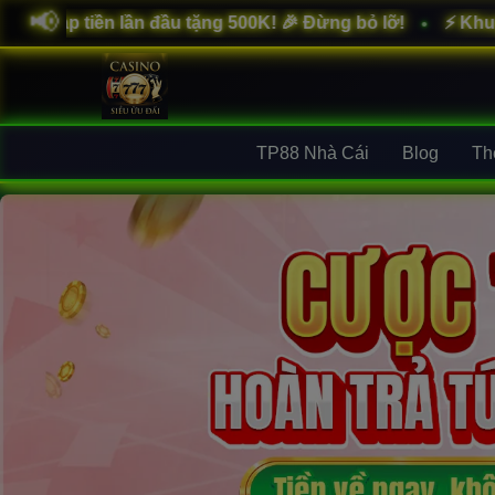
📢
tiền lần đầu tặng 500K! 🎉 Đừng bỏ lỡ!
⚡️ Khuyến mãi đ
•
TP88 Nhà Cái
Blog
Th