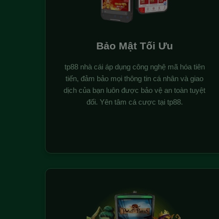
Bảo Mật Tối Ưu
tp88 nhà cái áp dụng công nghệ mã hóa tiên
tiến, đảm bảo mọi thông tin cá nhân và giao
dịch của bạn luôn được bảo vệ an toàn tuyệt
đối. Yên tâm cá cược tại tp88.