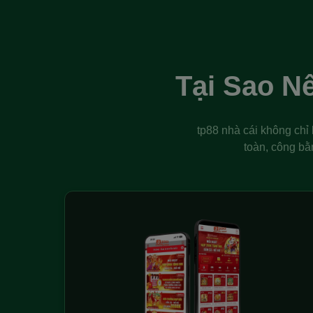
Tại Sao N
tp88 nhà cái không chỉ 
toàn, công bằ