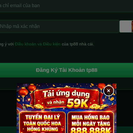
ng ý với
Điều khoản và Điều kiện
của tp88 nhà cái.
Đăng Ký Tài Khoản tp88
×
Đã có tài khoản?
Đăng nhập ngay