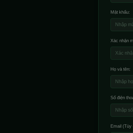
Mật khẩu:
Xác nhận m
Họ và tên:
Số điện thoạ
Email (Tùy 