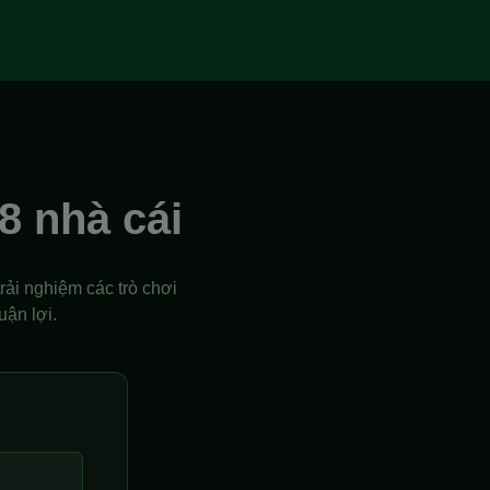
8 nhà cái
rải nghiệm các trò chơi
uận lợi.