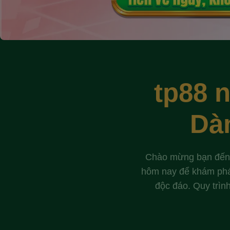
tp88 
Dà
Chào mừng bạn đến v
hôm nay để khám phá 
độc đáo. Quy trìn