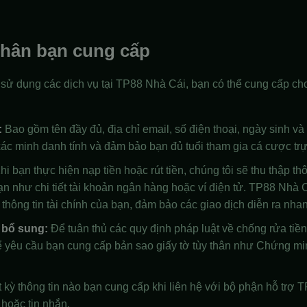
 nhân bạn cung cấp
sử dụng các dịch vụ tại TP88 Nhà Cái, bạn có thể cung cấp cho 
:
Bao gồm tên đầy đủ, địa chỉ email, số điện thoại, ngày sinh và 
xác minh danh tính và đảm bảo bạn đủ tuổi tham gia cá cược trự
hi bạn thực hiện nạp tiền hoặc rút tiền, chúng tôi sẽ thu thập t
ạn như chi tiết tài khoản ngân hàng hoặc ví điện tử. TP88 Nhà
ệ thông tin tài chính của bạn, đảm bảo các giao dịch diễn ra nha
 bổ sung:
Để tuân thủ các quy định pháp luật về chống rửa tiề
hể yêu cầu bạn cung cấp bản sao giấy tờ tùy thân như Chứng 
 kỳ thông tin nào bạn cung cấp khi liên hệ với bộ phận hỗ trợ
 hoặc tin nhắn.