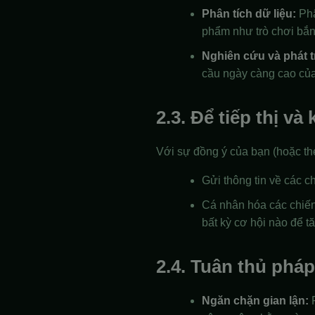
Phân tích dữ liệu:
Phâ
phẩm như trò chơi bắn
Nghiên cứu và phát t
cầu ngày càng cao của
2.3. Để tiếp thị v
Với sự đồng ý của bạn (hoặc the
Gửi thông tin về các c
Cá nhân hóa các chiến 
bất kỳ cơ hội nào để tă
2.4. Tuân thủ pháp
Ngăn chặn gian lận:
P