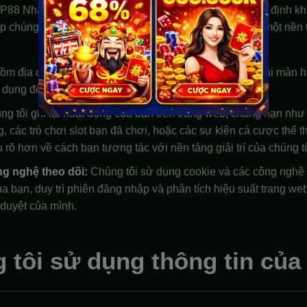
TP88 Nhà Cái cũng tự động thu thập một số dữ liệu nhất định kh
úp chúng tôi cải thiện trải nghiệm người dùng và duy trì một nền
m địa chỉ IP, loại trình duyệt, hệ điều hành, độ phân giải màn h
ử dụng để truy cập TP88.
g tôi ghi lại hoạt động của bạn trên trang web, chẳng hạn như 
, các trò chơi slot bạn đã chơi, hoặc các sự kiện cá cược thể 
 rõ hơn về cách bạn tương tác với nền tảng giải trí của chúng tô
ng nghệ theo dõi:
Chúng tôi sử dụng cookie và các công nghệ t
ủa bạn, duy trì phiên đăng nhập và phân tích hiệu suất trang web
 duyệt của mình.
 tôi sử dụng thông tin của