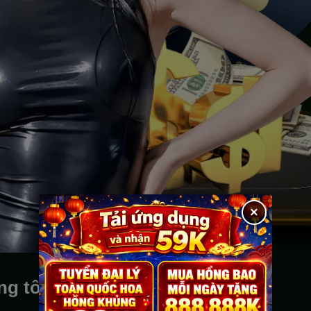
×
ng tôi tự động thu thập